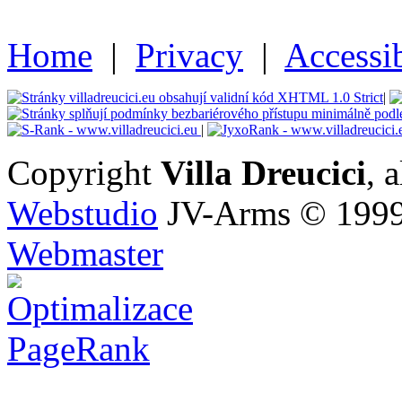
Home
|
Privacy
|
Accessib
|
|
Copyright
Villa Dreucici
, 
Webstudio
JV-Arms © 1999
Webmaster