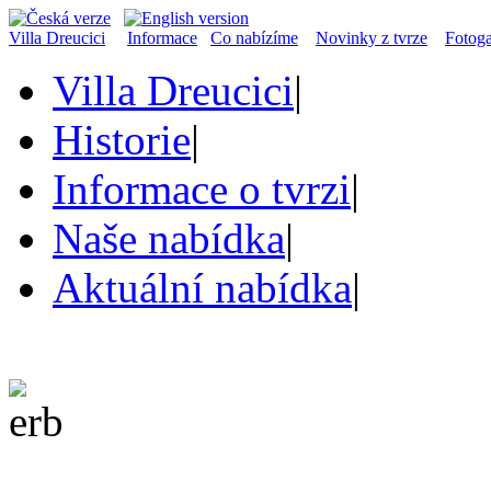
Villa Dreucici
Informace
Co nabízíme
Novinky z tvrze
Fotoga
Villa Dreucici
|
Historie
|
Informace o tvrzi
|
Naše nabídka
|
Aktuální nabídka
|